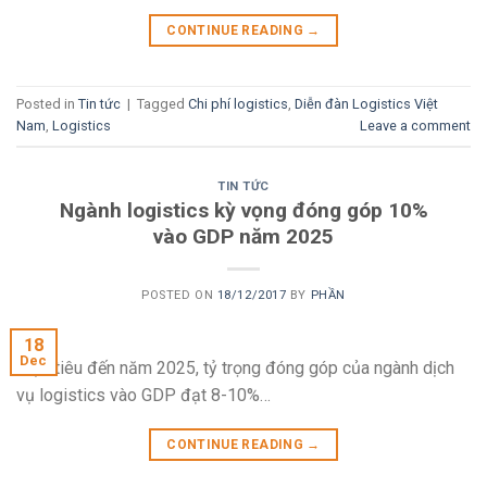
CONTINUE READING
→
Posted in
Tin tức
|
Tagged
Chi phí logistics
,
Diễn đàn Logistics Việt
Nam
,
Logistics
Leave a comment
TIN TỨC
Ngành logistics kỳ vọng đóng góp 10%
vào GDP năm 2025
POSTED ON
18/12/2017
BY
PHẦN
18
Dec
Mục tiêu đến năm 2025, tỷ trọng đóng góp của ngành dịch
vụ logistics vào GDP đạt 8-10%…
CONTINUE READING
→