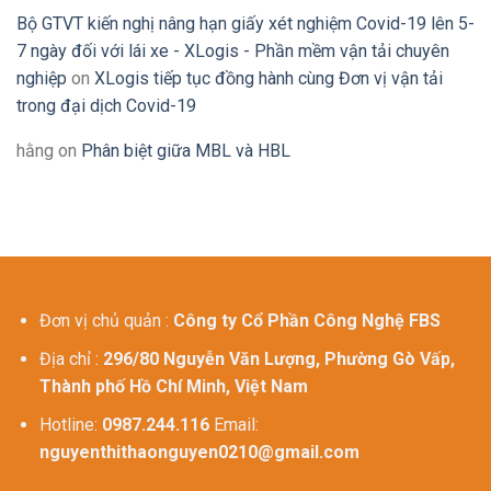
Bộ GTVT kiến nghị nâng hạn giấy xét nghiệm Covid-19 lên 5-
7 ngày đối với lái xe - XLogis - Phần mềm vận tải chuyên
nghiệp
on
XLogis tiếp tục đồng hành cùng Đơn vị vận tải
trong đại dịch Covid-19
hằng
on
Phân biệt giữa MBL và HBL
Đơn vị chủ quản :
Công ty Cổ Phần Công Nghệ FBS
Địa chỉ :
296/80 Nguyễn Văn Lượng, Phường Gò Vấp,
Thành phố Hồ Chí Minh, Việt Nam
Hotline:
0987.244.116
Email:
nguyenthithaonguyen0210@gmail.com