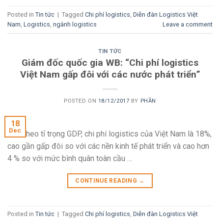
Posted in
Tin tức
|
Tagged
Chi phí logistics
,
Diễn đàn Logistics Việt
Nam
,
Logistics
,
ngành logistics
Leave a comment
TIN TỨC
Giám đốc quốc gia WB: “Chi phí logistics
Việt Nam gấp đôi với các nước phát triển”
POSTED ON
18/12/2017
BY
PHẦN
18
Dec
Tính theo tỉ trọng GDP, chi phí logistics của Việt Nam là 18%,
cao gần gấp đôi so với các nền kinh tế phát triển và cao hơn
4 % so với mức bình quân toàn cầu …
CONTINUE READING
→
Posted in
Tin tức
|
Tagged
Chi phí logistics
,
Diễn đàn Logistics Việt