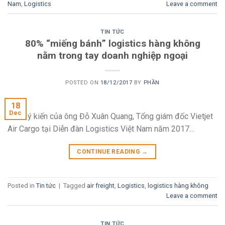
Nam
,
Logistics
Leave a comment
TIN TỨC
80% “miếng bánh” logistics hàng không
nằm trong tay doanh nghiệp ngoại
POSTED ON
18/12/2017
BY
PHẦN
18
Dec
Đó là ý kiến của ông Đỗ Xuân Quang, Tổng giám đốc Vietjet
Air Cargo tại Diễn đàn Logistics Việt Nam năm 2017…
CONTINUE READING
→
Posted in
Tin tức
|
Tagged
air freight
,
Logistics
,
logistics hàng không
Leave a comment
TIN TỨC