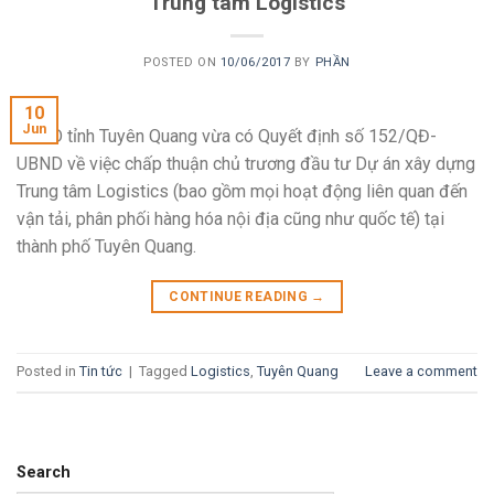
Trung tâm Logistics
POSTED ON
10/06/2017
BY
PHẦN
10
Jun
UBND tỉnh Tuyên Quang vừa có Quyết định số 152/QĐ-
UBND về việc chấp thuận chủ trương đầu tư Dự án xây dựng
Trung tâm Logistics (bao gồm mọi hoạt động liên quan đến
vận tải, phân phối hàng hóa nội địa cũng như quốc tế) tại
thành phố Tuyên Quang.
CONTINUE READING
→
Posted in
Tin tức
|
Tagged
Logistics
,
Tuyên Quang
Leave a comment
Search