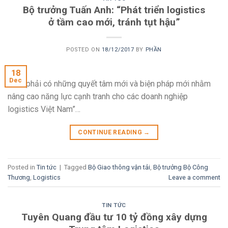
Bộ trưởng Tuấn Anh: “Phát triển logistics
ở tầm cao mới, tránh tụt hậu”
POSTED ON
18/12/2017
BY
PHẦN
18
Dec
“Cần phải có những quyết tâm mới và biện pháp mới nhằm
nâng cao năng lực cạnh tranh cho các doanh nghiệp
logistics Việt Nam”…
CONTINUE READING
→
Posted in
Tin tức
|
Tagged
Bộ Giao thông vận tải
,
Bộ trưởng Bộ Công
Thương
,
Logistics
Leave a comment
TIN TỨC
Tuyên Quang đầu tư 10 tỷ đồng xây dựng