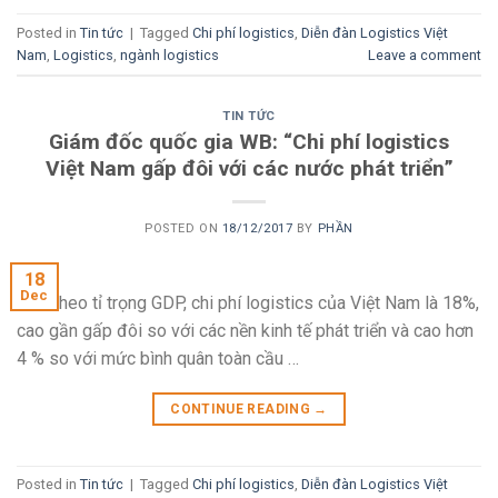
Posted in
Tin tức
|
Tagged
Chi phí logistics
,
Diễn đàn Logistics Việt
Nam
,
Logistics
,
ngành logistics
Leave a comment
TIN TỨC
Giám đốc quốc gia WB: “Chi phí logistics
Việt Nam gấp đôi với các nước phát triển”
POSTED ON
18/12/2017
BY
PHẦN
18
Dec
Tính theo tỉ trọng GDP, chi phí logistics của Việt Nam là 18%,
cao gần gấp đôi so với các nền kinh tế phát triển và cao hơn
4 % so với mức bình quân toàn cầu …
CONTINUE READING
→
Posted in
Tin tức
|
Tagged
Chi phí logistics
,
Diễn đàn Logistics Việt