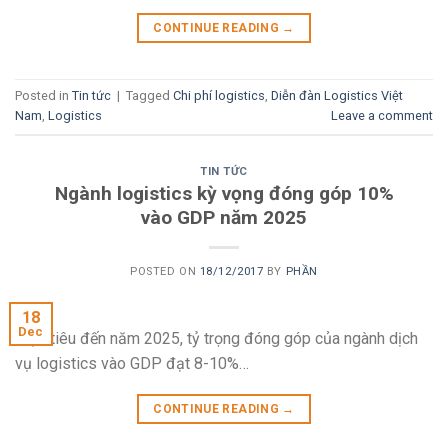
CONTINUE READING
→
Posted in
Tin tức
|
Tagged
Chi phí logistics
,
Diễn đàn Logistics Việt
Nam
,
Logistics
Leave a comment
TIN TỨC
Ngành logistics kỳ vọng đóng góp 10%
vào GDP năm 2025
POSTED ON
18/12/2017
BY
PHẦN
18
Dec
Mục tiêu đến năm 2025, tỷ trọng đóng góp của ngành dịch
vụ logistics vào GDP đạt 8-10%…
CONTINUE READING
→