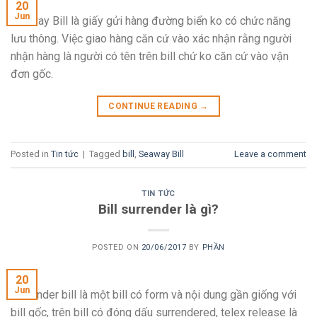
20
Jun
Seaway Bill là giấy gửi hàng đường biển ko có chức năng
lưu thông. Việc giao hàng căn cứ vào xác nhận rằng người
nhận hàng là người có tên trên bill chứ ko căn cứ vào vận
đơn gốc.
CONTINUE READING
→
Posted in
Tin tức
|
Tagged
bill
,
Seaway Bill
Leave a comment
TIN TỨC
Bill surrender là gì?
POSTED ON
20/06/2017
BY
PHẦN
20
Jun
Surrender bill là một bill có form và nội dung gần giống với
bill gốc, trên bill có đóng dấu surrendered, telex release là