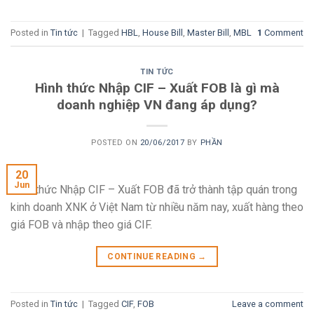
Posted in
Tin tức
|
Tagged
HBL
,
House Bill
,
Master Bill
,
MBL
1
Comment
TIN TỨC
Hình thức Nhập CIF – Xuất FOB là gì mà
doanh nghiệp VN đang áp dụng?
POSTED ON
20/06/2017
BY
PHẦN
20
Jun
Hình thức Nhập CIF – Xuất FOB đã trở thành tập quán trong
kinh doanh XNK ở Việt Nam từ nhiều năm nay, xuất hàng theo
giá FOB và nhập theo giá CIF.
CONTINUE READING
→
Posted in
Tin tức
|
Tagged
CIF
,
FOB
Leave a comment