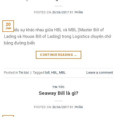
POSTED ON
20/06/2017
BY
PHẦN
20
Jun
Tìm hiểu sự khác nhau giữa HBL và MBL (Master Bill of
Lading và House Bill of Lading) trong Logistics chuyên chở
bằng đường biển.
CONTINUE READING
→
Posted in
Tin tức
|
Tagged
bill
,
HBL
,
MBL
Leave a comment
TIN TỨC
Seaway Bill là gì?
POSTED ON
20/06/2017
BY
PHẦN