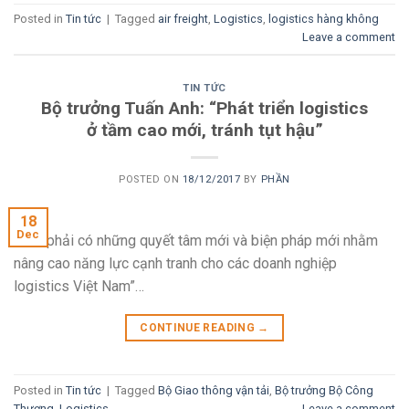
Posted in
Tin tức
|
Tagged
air freight
,
Logistics
,
logistics hàng không
Leave a comment
TIN TỨC
Bộ trưởng Tuấn Anh: “Phát triển logistics
ở tầm cao mới, tránh tụt hậu”
POSTED ON
18/12/2017
BY
PHẦN
18
Dec
“Cần phải có những quyết tâm mới và biện pháp mới nhằm
nâng cao năng lực cạnh tranh cho các doanh nghiệp
logistics Việt Nam”…
CONTINUE READING
→
Posted in
Tin tức
|
Tagged
Bộ Giao thông vận tải
,
Bộ trưởng Bộ Công
Thương
,
Logistics
Leave a comment