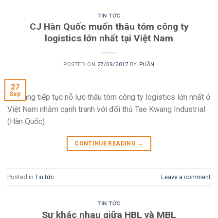
TIN TỨC
CJ Hàn Quốc muốn thâu tóm công ty
logistics lớn nhất tại Việt Nam
POSTED ON
27/09/2017
BY
PHẦN
27
Sep
CJ đang tiếp tục nỗ lực thâu tóm công ty logistics lớn nhất ở
Việt Nam nhằm cạnh tranh với đối thủ Tae Kwang Industrial
(Hàn Quốc).
CONTINUE READING
→
Posted in
Tin tức
Leave a comment
TIN TỨC
Sự khác nhau giữa HBL và MBL