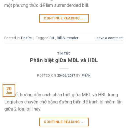
một phương thức để làm surrenderded bill.
CONTINUE READING
→
Posted in
Tin tức
|
Tagged
B/L
,
Bill Surrender
Leave a comment
TIN TỨC
Phân biệt giữa MBL và HBL
POSTED ON
20/06/2017
BY
PHẦN
20
Jun
Bài viết hướng dẫn cách phân biệt giữa MBL và HBL trong
Logistics chuyên chở bằng đường biển để tránh bị nhầm lẫn
giữa 2 loại bill này.
CONTINUE READING
→