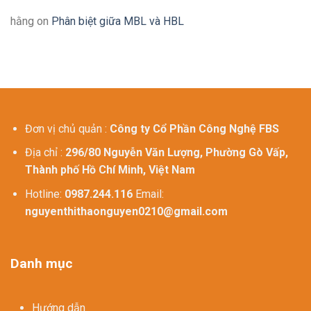
hằng
on
Phân biệt giữa MBL và HBL
Đơn vị chủ quản :
Công ty Cổ Phần Công Nghệ FBS
Địa chỉ :
296/80 Nguyễn Văn Lượng, Phường Gò Vấp,
Thành phố Hồ Chí Minh, Việt Nam
Hotline:
0987.244.116
Email:
nguyenthithaonguyen0210@gmail.com
Danh mục
Hướng dẫn